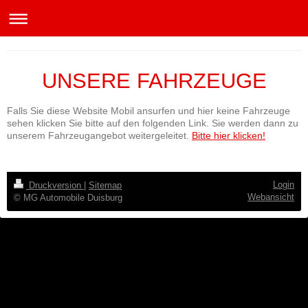
MG Automobile Duisburg
UNSERE FAHRZEUGE
Falls Sie diese Website Mobil ansurfen und hier keine Fahrzeuge
sehen klicken Sie bitte auf den folgenden Link. Sie werden dann zu
unserem Fahrzeugangebot weitergeleitet.
Bitte hier klicken!
Login
Druckversion
|
Sitemap
Webansicht
© MG Automobile Duisburg